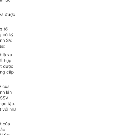
 và được
g tổ
g có ký
inh SV.
au:
 là xu
ết hợp
út được
ung cấp
ng…
V của
nh lân
 HSSV
học tập.
t với nhà
t của
Bắc