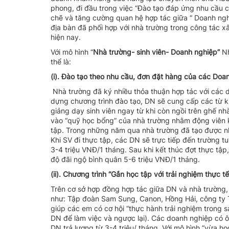
phong, đi đầu trong việc “Đào tạo đáp ứng nhu cầu 
chẽ và tăng cường quan hệ hợp tác giữa “ Doanh nghi
địa bàn đã phối hợp với nhà trường trong công tác xâ
hiện nay.
Với mô hình “
Nhà
trường- sinh viên- Doanh nghiệp”
Nh
thể là:
(i). Đào tạo theo nhu cầu, đơn đặt hàng của các Doa
Nhà trường đã ký nhiều thỏa thuận hợp tác với các 
dựng chương trình đào tạo, DN sẽ cung cấp các từ k
giảng dạy sinh viên ngay từ khi còn ngồi trên ghế n
vào “quỹ học bổng” của nhà trường nhằm động viên k
tập. Trong những năm qua nhà trường đã tạo được n
Khi SV đi thực tập, các DN sẽ trực tiếp đến trường t
3-4 triệu VNĐ/1 tháng. Sau khi kết thúc đợt thực tập
độ đãi ngộ bình quân 5-6 triệu VNĐ/1 tháng.
(ii).
Chương trình “Gắn học tập với trải nghiệm thực tế
Trên cơ sở hợp đồng hợp tác giữa DN và nhà trường,
như: Tập đoàn Sam Sung, Canon, Hồng Hải, công t
giúp các em có cơ hội “thực hành trải nghiệm trong s
DN để làm việc và ngược lại). Các doanh nghiệp có 
DN trả lương từ 3-4 triệu/ tháng. Với mô hình “vừa h