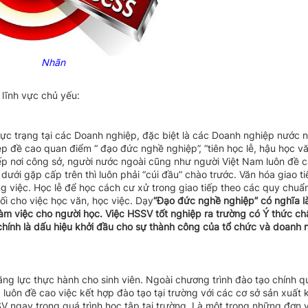
 nghệ thông tin
chính ngân hàng
Nhãn
lĩnh vực chủ yếu:
thực trạng tại các Doanh nghiệp, đặc biệt là các Doanh nghiệp nước n
 đề cao quan điểm “ đạo đức nghề nghiệp”, “tiên học lễ, hậu học văn
iếp nơi công sở, người nước ngoài cũng như người Việt Nam luôn đề 
p dưới gặp cấp trên thì luôn phải “cúi đầu” chào trước. Văn hóa giao t
g việc. Học lễ để học cách cư xử trong giao tiếp theo các quy chuẩ
ối cho việc học văn, học việc. Dạy
“Đạo
đức nghề nghiệp” có nghĩa l
làm việc cho người học.
Việc HSSV tốt nghiệp ra trường có Ý thức c
chính là dấu hiệu khởi đầu cho sự thành công của tổ chức và doanh 
năng lực thực hành cho sinh viên. Ngoài chương trình đào tạo chính q
uôn đề cao việc kết hợp đào tạo tại trường với các cơ sở sản xuất 
gay trong quá trình học tập tại trường. Là một trong những đơn vị