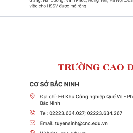
Giang, Hải Dương, Vĩnh Phúc, Hưng Yên, Hà Nội …Đây 
việc cho HSSV được mở rộng.
TRƯỜNG CAO Đ
CƠ SỞ BẮC NINH
Địa chỉ:
E6 Khu Công nghiệp Quế Võ - P
Bắc Ninh
Tel:
02223.634.027; 02223.634.267
Email:
tuyensinh@cnc.edu.vn