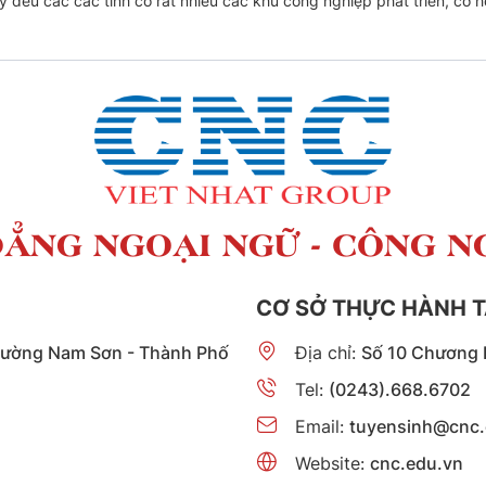
đều các các tỉnh có rất nhiều các khu công nghiệp phát triển, cơ hộ
ẲNG NGOẠI NGỮ - CÔNG N
CƠ SỞ THỰC HÀNH T
hường Nam Sơn - Thành Phố
Địa chỉ:
Số 10 Chương 
Tel:
(0243).668.6702
Email:
tuyensinh@cnc.
Website:
cnc.edu.vn