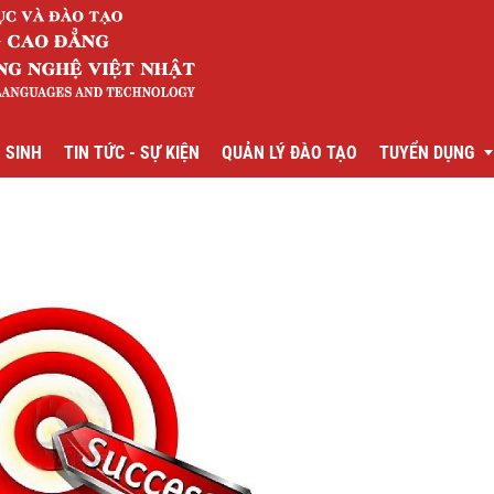
 SINH
TIN TỨC - SỰ KIỆN
QUẢN LÝ ĐÀO TẠO
TUYỂN DỤNG
g Nhật
Tuyển dụng cá
g Trung
Tuyển dụng giả
g Anh
Thông báo tuyể
 Nam học
oán
m
trị kinh doanh