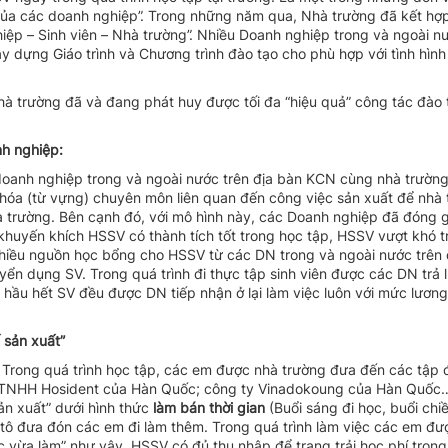
của các doanh nghiệp”. Trong những năm qua, Nhà trường đã kết hợ
ệp – Sinh viên – Nhà trường”. Nhiều Doanh nghiệp trong và ngoài n
y dựng Giáo trình và Chương trình đào tạo cho phù hợp với tình hình
à trường đã và đang phát huy được tối đa “hiệu quả” công tác đào 
nh nghiệp:
doanh nghiệp trong và ngoài nước trên địa bàn KCN cùng nhà trườn
hóa (từ vựng) chuyên môn liên quan đến công việc sản xuất để nhà
hà trường. Bên cạnh đó, với mô hình này, các Doanh nghiệp đã đóng
huyến khích HSSV có thành tích tốt trong học tập, HSSV vượt khó t
hiều nguồn học bổng cho HSSV từ các DN trong và ngoài nước trên 
uyển dụng SV. Trong quá trình đi thực tập sinh viên được các DN trả 
, hầu hết SV đều được DN tiếp nhận ở lại làm việc luôn với mức lươn
 sản xuất”
 Trong quá trình học tập, các em được nhà trường đưa đến các tập 
y TNHH Hosident của Hàn Quốc; công ty Vinadokoung của Hàn Quố
ản xuất” dưới hình thức
làm bán thời
gian
(Buổi sáng đi học, buổi chi
ôtô đưa đón các em đi làm thêm. Trong quá trình làm việc các em đư
ọc vừa làm” như vậy, HSSV có đủ thu nhập để trang trải học phí tron