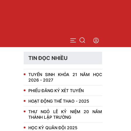
TIN ĐỌC NHIỀU
n bộ
TUYỂN SINH KHÓA 21 NĂM HỌC
ng viên
2026 - 2027
PHIẾU ĐĂNG KÝ XÉT TUYỂN
n dụng cán bộ, giảng viên
HOẠT ĐỘNG THỂ THAO - 2025
THƯ NGỎ LỄ KỶ NIỆM 20 NĂM
THÀNH LẬP TRƯỜNG
HỌC KỲ QUÂN ĐỘI 2025