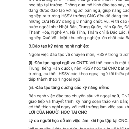
học tập tại trường. Thông qua mô hình đào tạo này, 
đang được đào tạo với người bản ngữ, giúp nâng cao 
nghiệp ra trường HSSV trường CNC đều dễ dàng tìm đ
những cựu HSSV đang giữ những chức vụ, vị trí cao 
nước ngoài như Nhật Bản, Trung Quốc, Hàn Quốc, Đà
Thanh Hóa, Nghệ An, Hà Tĩnh, Thậm chí là Đắc Lắc, P
nghiêp Quế Võ - Một khu công nghiệp lớn nhất của Bắ
3.Đào tạo kỹ năng nghề nghiệp:
Ngoài việc đào tạo về chuyên môn, HSSV trong trườ
(i). Đào tạo ngoại ngữ và CNTT:
Với thế mạnh là một 
Trung; tiếng Hàn quốc), nên HSSV học tại CNC bắt bu
trường, cụ thể: HSSV các khoa ngoại ngữ tối thiểu ph
tiếp thành thạo 1 ngoại ngữ.
(ii).
Đào tạo tăng cường các kỹ năng mềm:
Bên cạnh việc đào tạo chuyên sâu về ngoại ngữ, CNT
giao tiếp và thuyết trình; kỹ năng soạn thảo văn bả
có thể thích nghi ngay với môi trường làm việc sau kh
LỢI CỦA NGƯỜI HỌC TẠI CNC
Lý do người học dễ xin việc làm khi học tập tại CNC.
Với mục tiêu “
đào
tạo đáp ứng nhu cầu của xã hội”,
tr