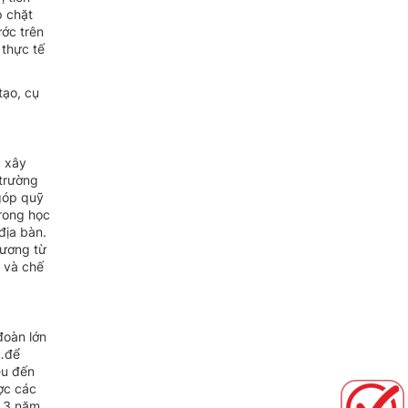
p chặt
ước trên
 thực tế
tạo, cụ
g xây
 trường
 góp quỹ
rong học
địa bàn.
lương từ
g và chế
đoàn lớn
c…để
ều đến
ợc các
g 3 năm