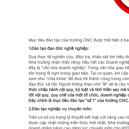
Cơ sở vật chất
Chi bộ Đảng
Khoa công
Thư ngỏ
Các lớp HSSV
Khoa tài 
Công đoàn
Mục tiêu đào tạo của trường CNC được thể hiện ở ba 
Đoàn thanh niên
1.Đào tạo đạo đức nghề nghiệp:
Qua thực tế nghiên cứu, điều tra, khảo sát tìm hiểu 
Nhà trường nhận thấy rằng: Hầu hết các Doanh nghiệp
đây là “văn hóa doanh nghiệp”. Trong văn hóa giao t
tôn trọng lễ nghi trong giao tiếp. Tại cơ quan, khi cấ
xem như “chìa khóa” để đưa tới thành công trong côn
đạo đức xã hội. Người thông thạo chữ “lễ” sẽ là cầu n
thức chấp hành nội quy, kỷ luật và tinh thần say mê 
tốt nội quy, quy chế của một tổ chức, doanh nghiệp 
Đây chính là mục tiêu đào tạo “số 1” của trường CNC.
2.Đào tạo nghiệp vụ chuyên môn:
Trên cơ sở coi trọng lý thuyết kết hợp với nâng cao 
được cập nhật những kiến thức mới nhất, Nhà trường l
doanh nhằm nâng cao năng lực chuyên môn cho HSSV n