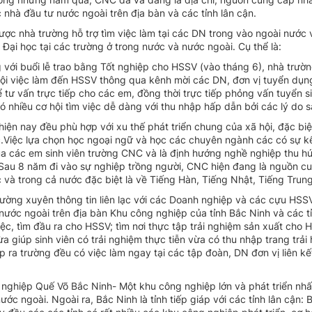
c nhà đầu tư nước ngoài trên địa bàn và các tỉnh lân cận.
được nhà trường hỗ trợ tìm việc làm tại các DN trong vào ngoài nước
n Đại học tại các trường ở trong nước và nước ngoài. Cụ thể là:
ới buổi lễ trao bằng Tốt nghiệp cho HSSV (vào tháng 6), nhà trườn
ơ hội việc làm đến HSSV thông qua kênh mời các DN, đơn vị tuyển dụn
 tư vấn trực tiếp cho các em, đồng thời trực tiếp phỏng vấn tuyển s
 nhiều cơ hội tìm việc dễ dàng với thu nhập hấp dẫn bởi các lý do s
ện nay đều phù hợp với xu thế phát triển chung của xã hội, đặc biệt
ớc.Việc lựa chọn học ngoại ngữ và học các chuyên ngành các có sự k
a các em sinh viên trường CNC và là định hướng nghề nghiệp thu h
Sau 8 năm đi vào sự nghiệp trồng người, CNC hiện đang là nguồn c
 và trong cả nước đặc biệt là về Tiếng Hàn, Tiếng Nhật, Tiếng Tru
ờng xuyên thông tin liên lạc với các Doanh nghiệp và các cựu HSS
 nước ngoài trên địa bàn Khu công nghiệp của tỉnh Bắc Ninh và các tỉ
việc, tìm đầu ra cho HSSV; tìm nơi thực tập trải nghiệm sản xuất cho
a giúp sinh viên có trải nghiệm thực tiễn vừa có thu nhập trang trải 
ra trường đều có việc làm ngay tại các tập đoàn, DN đơn vị liên kế
nghiệp Quế Võ Bắc Ninh- Một khu công nghiệp lớn và phát triển nhấ
ớc ngoài. Ngoài ra, Bắc Ninh là tỉnh tiếp giáp với các tỉnh lân cận: 