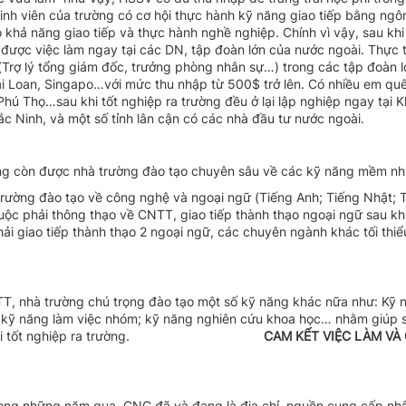
sinh viên của trường có cơ hội thực hành kỹ năng giao tiếp bằng ng
khả năng giao tiếp và thực hành nghề nghiệp. Chính vì vậy, sau khi 
ược việc làm ngay tại các DN, tập đoàn lớn của nước ngoài. Thực 
(Trợ lý tổng giám đốc, trưởng phòng nhân sự…) trong các tập đoàn l
i Loan, Singapo…với mức thu nhập từ 500$ trở lên. Có nhiều em qu
hú Thọ…sau khi tốt nghiệp ra trường đều ở lại lập nghiệp ngay tại 
c Ninh, và một số tỉnh lân cận có các nhà đầu tư nước ngoài.
ng còn được nhà trường đào tạo chuyên sâu về các kỹ năng mềm nh
trường đào tạo về công nghệ và ngoại ngữ (Tiếng Anh; Tiếng Nhật; 
ộc phải thông thạo về CNTT, giao tiếp thành thạo ngoại ngữ sau khi
ải giao tiếp thành thạo 2 ngoại ngữ, các chuyên ngành khác tối thiể
T, nhà trường chú trọng đào tạo một số kỹ năng khác nữa như: Kỹ 
n; kỹ năng làm việc nhóm; kỹ năng nghiên cứu khoa học… nhằm giúp s
i tốt nghiệp ra trường.
CAM KẾT VIỆC LÀM VÀ Q
ong những năm qua, CNC đã và đang là địa chỉ, nguồn cung cấp nhâ