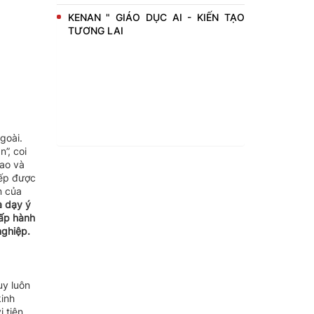
KENAN " GIÁO DỤC AI - KIẾN TẠO
TƯƠNG LAI
goài.
”, coi
cao và
iếp được
n của
à dạy ý
hấp hành
nghiệp.
uy luôn
kinh
 tiên