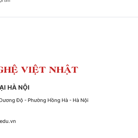
i tìm
GHỆ VIỆT NHẬT
ẠI HÀ NỘI
Dương Độ - Phường Hồng Hà - Hà Nội
edu.vn