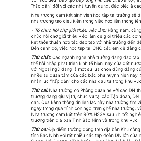
“hấp dẫn” đối với các nhà tuyển dụng, đặc biệt là cá
Nhà trường cam kết sinh viên học tập tại trường sẽ 
nhà trường tạo điều kiện trong việc học liên thông lê
- Tổ chức hội chợ giới thiệu việc làm:
Hàng năm, cùng v
chức hội chợ giới thiệu việc làm để giới thiệu các c
kết thỏa thuận hợp tác đào tạo với nhà trường đến để
Bên cạnh đó, việc học tập tại CNC các em dễ dàng có
Thứ nhất
: Các ngành nghề nhà trường đang đào tạo hi
thế hội nhập phát triển kinh tế hiện nay của đất nư
với Ngoại ngữ đang là một sự lựa chọn đúng đắng củ
nhiều sự quan tâm của các bậc phụ huynh hiện nay. 
nhân lực “hấp dẫn” cho các nhà đầu tư trong khu vực
Thứ hai:
Nhà trường có Phòng quan hệ với các DN thư
trường đang giữ vị trí, chức vụ tại các Tập đoàn, DN
cận. Qua kênh thông tin liên lạc này nhà trường tìm 
ngay trong quá trình còn ngồi trên ghế nhà trường, vừ
Nhà trường cam kết trên 90% HSSV sau khi tốt nghiệp 
trường trên địa bàn Tỉnh Bắc Ninh và trong khu vực.
Thứ ba:
Địa điểm trường đóng trên địa bàn Khu công 
tỉnh Bắc Ninh với rất nhiều các tập đoàn DN lớn của nư