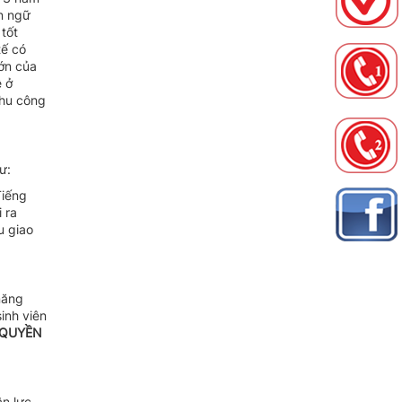
ôn ngữ
tốt
tế có
ớn của
ê ở
Khu công
ư:
Tiếng
 ra
u giao
năng
inh viên
UYỀN
n lực