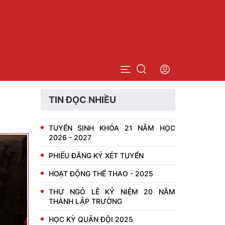
TIN ĐỌC NHIỀU
n bộ
TUYỂN SINH KHÓA 21 NĂM HỌC
ng viên
2026 - 2027
PHIẾU ĐĂNG KÝ XÉT TUYỂN
n dụng cán bộ, giảng viên
HOẠT ĐỘNG THỂ THAO - 2025
THƯ NGỎ LỄ KỶ NIỆM 20 NĂM
THÀNH LẬP TRƯỜNG
HỌC KỲ QUÂN ĐỘI 2025