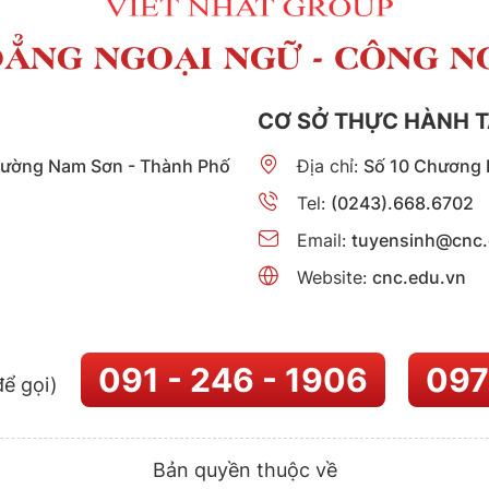
ẲNG NGOẠI NGỮ - CÔNG N
CƠ SỞ THỰC HÀNH T
hường Nam Sơn - Thành Phố
Địa chỉ:
Số 10 Chương 
Tel:
(0243).668.6702
Email:
tuyensinh@cnc.
Website:
cnc.edu.vn
091 - 246 - 1906
097
để gọi)
Bản quyền thuộc về