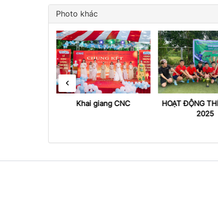
Photo khác
um 1
Khai giang CNC
HOẠT ĐỘNG THỂ
2025