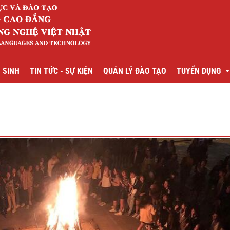
 SINH
TIN TỨC - SỰ KIỆN
QUẢN LÝ ĐÀO TẠO
TUYỂN DỤNG
g Nhật
Tuyển dụng cá
g Trung
Tuyển dụng giả
g Anh
Thông báo tuyể
 Nam học
oán
m
trị kinh doanh