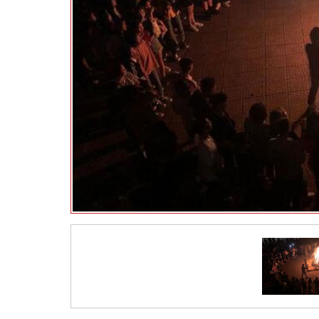
Cơ sở vật chất
Chi bộ Đảng
Khoa công
Thư ngỏ
Các lớp HSSV
Khoa tài 
Công đoàn
Đoàn thanh niên