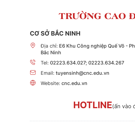
TRƯỜNG CAO Đ
CƠ SỞ BẮC NINH
Địa chỉ:
E6 Khu Công nghiệp Quế Võ - P
Bắc Ninh
Tel:
02223.634.027; 02223.634.267
Email:
tuyensinh@cnc.edu.vn
Website:
cnc.edu.vn
HOTLINE
(ấn vào 