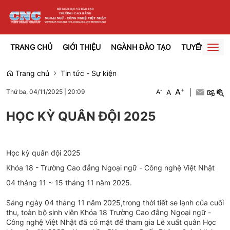
TRANG CHỦ
GIỚI THIỆU
NGÀNH ĐÀO TẠO
TUYỂN SINH
Togg
navig
Trang chủ
Tin tức - Sự kiện
+
A
-
A
|
Thứ ba, 04/11/2025
|
20:09
A
HỌC KỲ QUÂN ĐỘI 2025
Học kỳ quân đội 2025
Khóa 18 - Trường Cao đẳng Ngoại ngữ - Công nghệ Việt Nhật
04 tháng 11 ~ 15 tháng 11 năm 2025.
Sáng ngày 04 tháng 11 năm 2025,trong thời tiết se lạnh của cuối
thu, toàn bộ sinh viên Khóa 18 Trường Cao đẳng Ngoại ngữ -
Công nghệ Việt Nhật đã có mặt để tham gia Lễ xuất quân Học