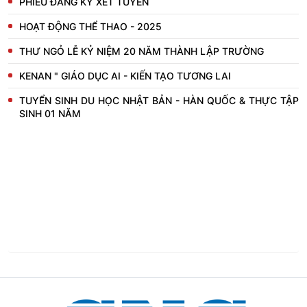
PHIẾU ĐĂNG KÝ XÉT TUYỂN
HOẠT ĐỘNG THỂ THAO - 2025
THƯ NGỎ LỄ KỶ NIỆM 20 NĂM THÀNH LẬP TRƯỜNG
KENAN " GIÁO DỤC AI - KIẾN TẠO TƯƠNG LAI
TUYỂN SINH DU HỌC NHẬT BẢN - HÀN QUỐC & THỰC TẬP
SINH 01 NĂM