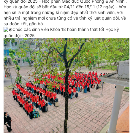
kỳ quân đội 2025 - Học phần Giáo dục Quốc Phòng & An Ninh .
Học kỳ quân đội sẽ bắt đầu từ 04/11 đến 15/11 (12 ngày) - hứa
hẹn sẽ là một trong những kỉ niệm đẹp nhất thời sinh viên, với
nhiều trải nghiệm mới chưa từng có về tính kỷ luật quân đội, về
sự đoàn kết, gắn bó.
Chúc các sinh viên Khóa 18 hoàn thành thật tốt Học kỳ
quân đội - 2025