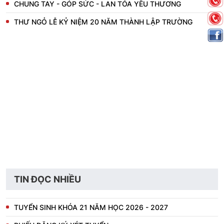
CHUNG TAY - GÓP SỨC - LAN TỎA YÊU THƯƠNG
THƯ NGỎ LỄ KỶ NIỆM 20 NĂM THÀNH LẬP TRƯỜNG
TIN ĐỌC NHIỀU
TUYỂN SINH KHÓA 21 NĂM HỌC 2026 - 2027